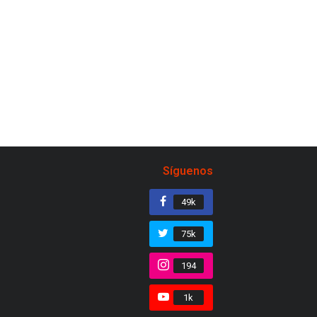
Síguenos
49k
75k
194
1k