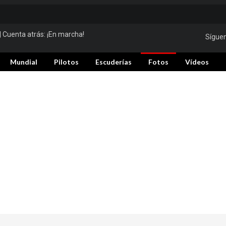
| Cuenta atrás:
¡En marcha!
Sígue
Mundial
Pilotos
Escuderías
Fotos
Vídeos