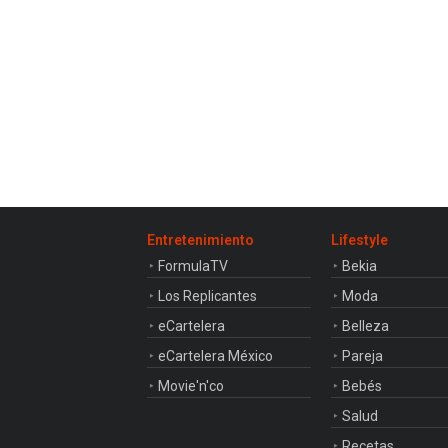
Entretenimiento
Lifestyle
FormulaTV
Bekia
Los Replicantes
Moda
eCartelera
Belleza
eCartelera México
Pareja
Movie'n'co
Bebés
Salud
Recetas