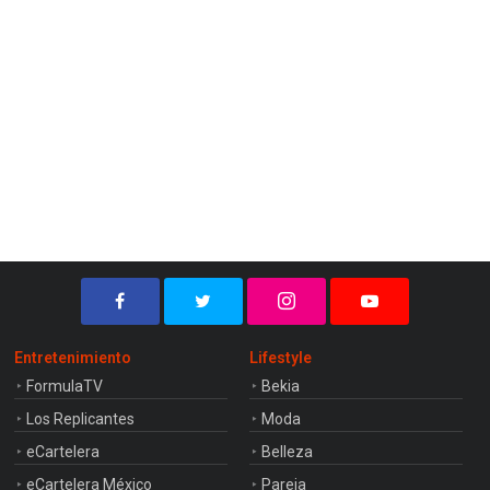
Entretenimiento
Lifestyle
FormulaTV
Bekia
Los Replicantes
Moda
eCartelera
Belleza
eCartelera México
Pareja