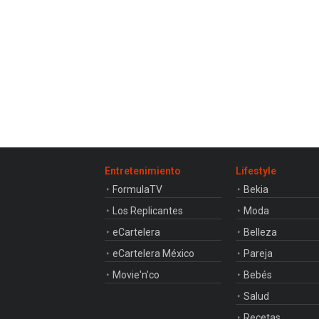
Entretenimiento
Lifestyle
FormulaTV
Bekia
Los Replicantes
Moda
eCartelera
Belleza
eCartelera México
Pareja
Movie'n'co
Bebés
Salud
Recetas