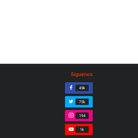
Síguenos
49k
75k
194
1k