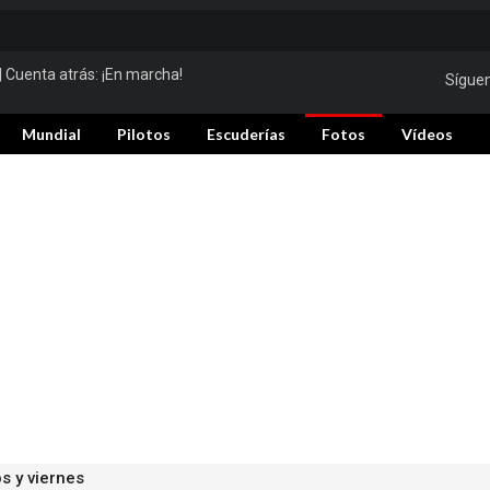
| Cuenta atrás:
¡En marcha!
Sígue
Mundial
Pilotos
Escuderías
Fotos
Vídeos
s y viernes