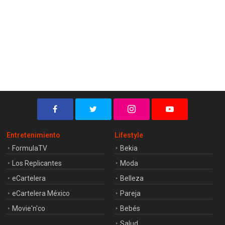
Entretenimiento
Lifestyle
FormulaTV
Bekia
Los Replicantes
Moda
eCartelera
Belleza
eCartelera México
Pareja
Movie'n'co
Bebés
Salud