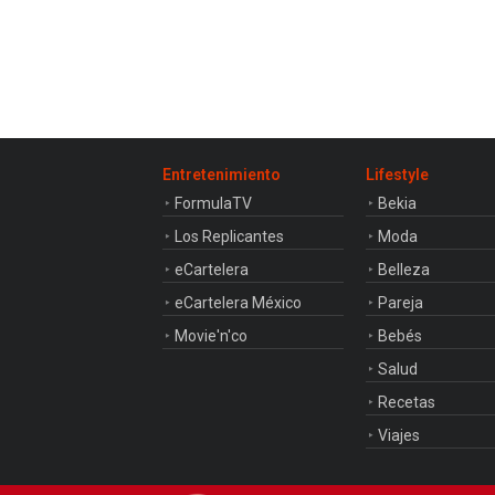
Entretenimiento
Lifestyle
FormulaTV
Bekia
Los Replicantes
Moda
eCartelera
Belleza
eCartelera México
Pareja
Movie'n'co
Bebés
Salud
Recetas
Viajes