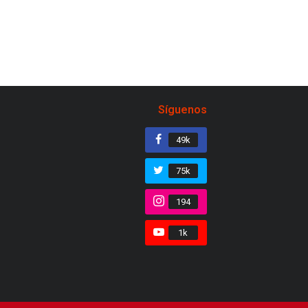
Síguenos
49k
75k
194
1k