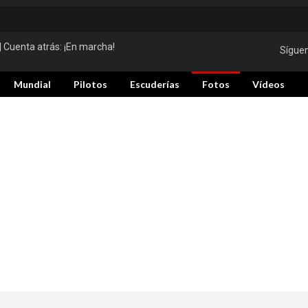
| Cuenta atrás:
¡En marcha!
Sígue
Mundial
Pilotos
Escuderías
Fotos
Vídeos