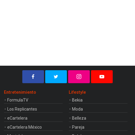
Entretenimiento
Lifestyle
FormulaTV
Bekia
Los Replicantes
Moda
eCartelera
Belleza
eCartelera México
Pareja