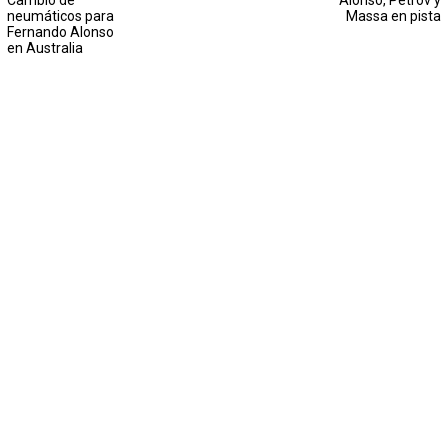
Cambio de
Alonso, Petrov y
neumáticos para
Massa en pista
Fernando Alonso
en Australia