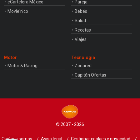
eCartelera México
Pareja
Movie'n'co
Bebés
Salud
Recetas
Viajes
Motor
Tecnología
Motor & Racing
Zonared
Capitán Ofertas
© 2007 - 2026
Quiénes somos
Aviso legal
Gestionar cookies y privacidad