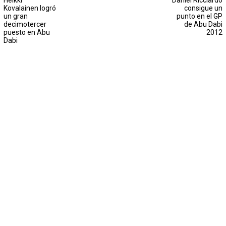
Heikki
Daniel Ricciardo
Kovalainen logró
consigue un
un gran
punto en el GP
decimotercer
de Abu Dabi
puesto en Abu
2012
Dabi