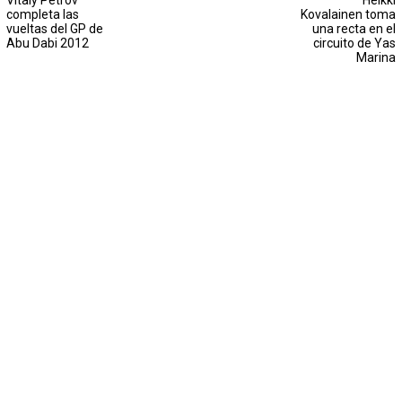
Vitaly Petrov
Heikki
completa las
Kovalainen toma
vueltas del GP de
una recta en el
Abu Dabi 2012
circuito de Yas
Marina