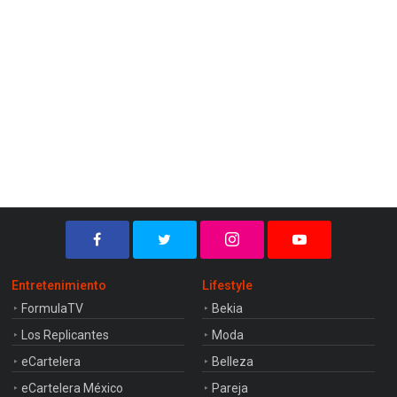
Entretenimiento
Lifestyle
FormulaTV
Bekia
Los Replicantes
Moda
eCartelera
Belleza
eCartelera México
Pareja