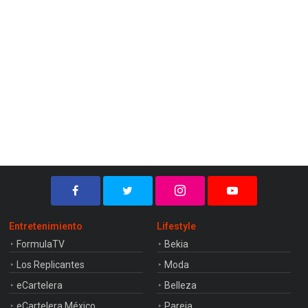
Entretenimiento
Lifestyle
FormulaTV
Bekia
Los Replicantes
Moda
eCartelera
Belleza
eCartelera México
Pareja