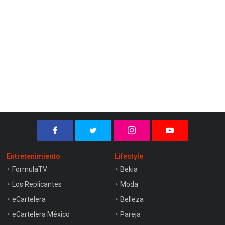
Entretenimiento
Lifestyle
FormulaTV
Bekia
Los Replicantes
Moda
eCartelera
Belleza
eCartelera México
Pareja