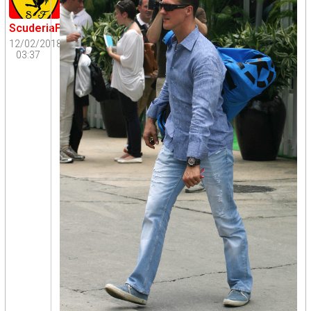
ScuderiaFangio
12/02/2018
03:37