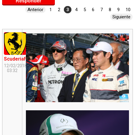
Responder
Anterior
1
2
3
4
5
6
7
8
9
10
Siguiente
ScuderiaFangio
12/02/2018
03:32