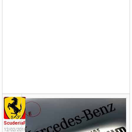
ScuderiaFangio
12/02/2018