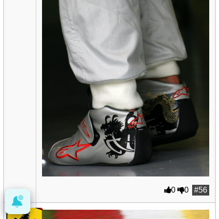
0
0
#56