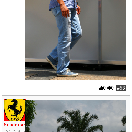
0
0
#53
ScuderiaFangio
12/02/2018