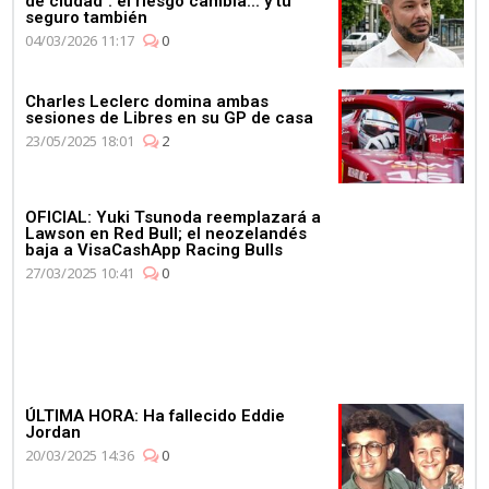
de ciudad": el riesgo cambia... y tu
seguro también
04/03/2026 11:17
0
Charles Leclerc domina ambas
sesiones de Libres en su GP de casa
23/05/2025 18:01
2
OFICIAL: Yuki Tsunoda reemplazará a
Lawson en Red Bull; el neozelandés
baja a VisaCashApp Racing Bulls
27/03/2025 10:41
0
ÚLTIMA HORA: Ha fallecido Eddie
Jordan
20/03/2025 14:36
0