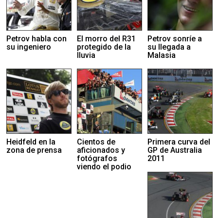
Petrov habla con
El morro del R31
Petrov sonríe a
su ingeniero
protegido de la
su llegada a
lluvia
Malasia
Heidfeld en la
Cientos de
Primera curva del
zona de prensa
aficionados y
GP de Australia
fotógrafos
2011
viendo el podio