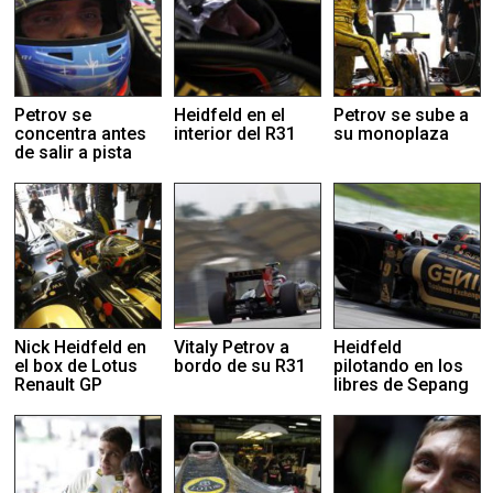
Petrov se
Heidfeld en el
Petrov se sube a
concentra antes
interior del R31
su monoplaza
de salir a pista
Nick Heidfeld en
Vitaly Petrov a
Heidfeld
el box de Lotus
bordo de su R31
pilotando en los
Renault GP
libres de Sepang