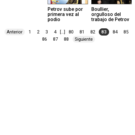
Petrov sube por
Boullier,
primera vez al
orgulloso del
podio
trabajo de Petrov
Anterior
1
2
3
4
[...]
80
81
82
83
84
85
86
87
88
Siguiente