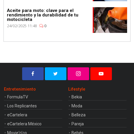
Aceite para moto: clave para el
rendimiento y la durabilidad de tu
motocicleta
24/02/2025 11:48
0
Entretenimiento
Lifestyle
FormulaTV
Bekia
Los Replicantes
Moda
eCartelera
Belleza
eCartelera México
Pareja
Movie'n'co
Bebés