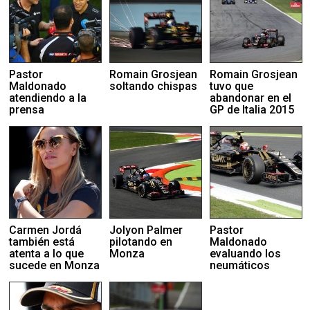
Pastor
Romain Grosjean
Romain Grosjean
Maldonado
soltando chispas
tuvo que
atendiendo a la
abandonar en el
prensa
GP de Italia 2015
Carmen Jordá
Jolyon Palmer
Pastor
también está
pilotando en
Maldonado
atenta a lo que
Monza
evaluando los
sucede en Monza
neumáticos