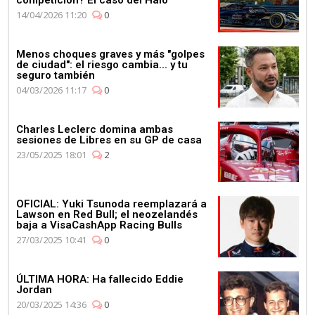
competición? El caso del Halo
14/04/2026 11:20
0
Menos choques graves y más "golpes
de ciudad": el riesgo cambia... y tu
seguro también
04/03/2026 11:17
0
Charles Leclerc domina ambas
sesiones de Libres en su GP de casa
23/05/2025 18:01
2
OFICIAL: Yuki Tsunoda reemplazará a
Lawson en Red Bull; el neozelandés
baja a VisaCashApp Racing Bulls
27/03/2025 10:41
0
ÚLTIMA HORA: Ha fallecido Eddie
Jordan
20/03/2025 14:36
0