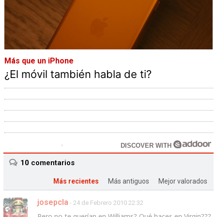
Más que un iPhone
¿El móvil también habla de ti?
DISCOVER WITH
10
comentarios
Más recientes
Más antiguos
Mejor valorados
josepcla
- 24 de Febrero 2010 22:32
Pero no te querían en Williams? Qué haces en Virgin???