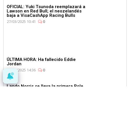
OFICIAL: Yuki Tsunoda reemplazará a
Lawson en Red Bull; el neozelandés
baja a VisaCashApp Racing Bulls
27/03/2025 10:41
0
ÚLTIMA HORA: Ha fallecido Eddie
Jordan
20/03/2025 14:36
0
Lando Norris se lleva la primera Pole
del 2025 en una Qualy llena de
sorpresas
15/03/2025 16:21
2
OFICIAL: Oscar Piastri renueva con
McLaren en la previa del GP de casa