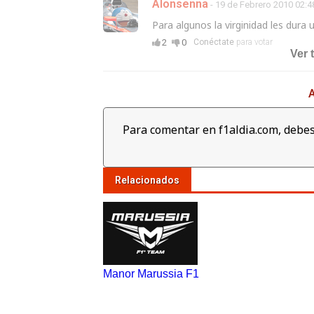
Alonsenna
- 19 de Febrero 2010 02:4
Para algunos la virginidad les dura u
2
0
Conéctate
para votar
Ver 
A
Para comentar en f1aldia.com, debes
Relacionados
Manor Marussia F1