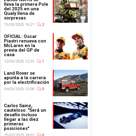
lleva la primera Pole
del 2025 en una
Qualy llena de
sorpresas
15/03/2025 16:21
2
OFICIAL: Oscar
Piastri renueva con
McLaren en la
previa del GP de
casa
12/03/2025 12:23
1
Land Rover se
apunta a la carrera
por la electrificación
04/03/2025 12:08
0
Carlos Sainz,
cauteloso: "Será un
desafío incluso
llegar a las diez
primeras
posiciones"
25/02/2025 18:02
0