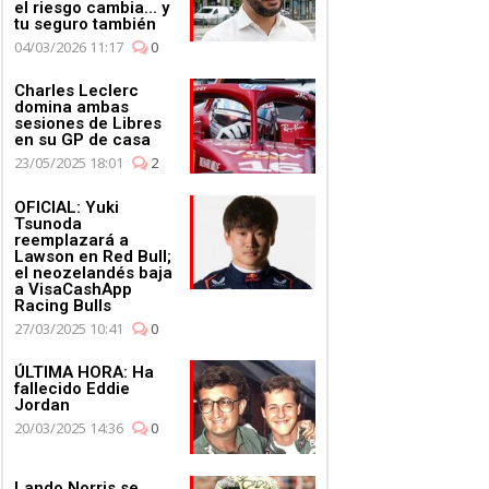
el riesgo cambia... y
tu seguro también
04/03/2026 11:17
0
Charles Leclerc
domina ambas
sesiones de Libres
en su GP de casa
23/05/2025 18:01
2
OFICIAL: Yuki
Tsunoda
reemplazará a
Lawson en Red Bull;
el neozelandés baja
a VisaCashApp
Racing Bulls
27/03/2025 10:41
0
ÚLTIMA HORA: Ha
fallecido Eddie
Jordan
20/03/2025 14:36
0
Lando Norris se