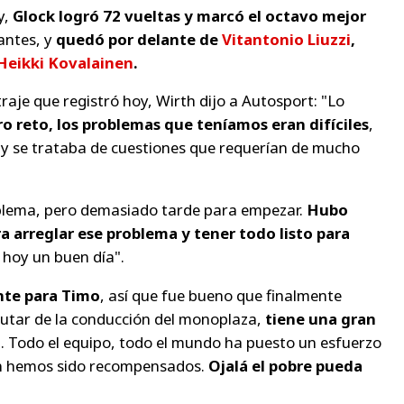
y,
Glock logró 72 vueltas y marcó el octavo mejor
antes, y
quedó por delante de
Vitantonio Liuzzi
,
Heikki Kovalainen
.
raje que registró hoy, Wirth dijo a
Autosport
:
"Lo
o reto, los problemas que teníamos eran difíciles
,
y se trataba de cuestiones que requerían de mucho
blema, pero demasiado tarde para empezar.
Hubo
a arreglar ese problema y tener todo listo para
 hoy un buen día".
nte para Timo
, así que fue bueno que finalmente
sfrutar de la conducción del monoplaza,
tiene una gran
d
. Todo el equipo, todo el mundo ha puesto un esfuerzo
fin hemos sido recompensados.
Ojalá el pobre pueda