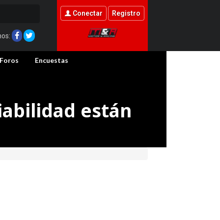
Conectar
Registro
nos:
Foros
Encuestas
iabilidad están