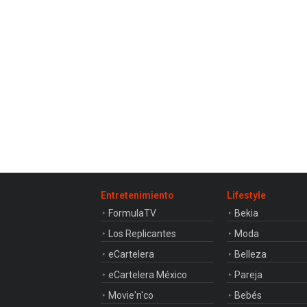
Entretenimiento
Lifestyle
FormulaTV
Bekia
Los Replicantes
Moda
eCartelera
Belleza
eCartelera México
Pareja
Movie'n'co
Bebés