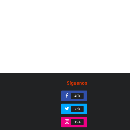
Síguenos
49k
75k
194