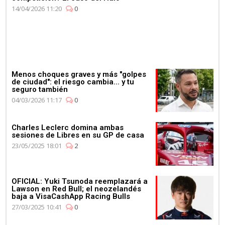
14/04/2026 11:20
0
Menos choques graves y más "golpes
de ciudad": el riesgo cambia... y tu
seguro también
04/03/2026 11:17
0
Charles Leclerc domina ambas
sesiones de Libres en su GP de casa
23/05/2025 18:01
2
OFICIAL: Yuki Tsunoda reemplazará a
Lawson en Red Bull; el neozelandés
baja a VisaCashApp Racing Bulls
27/03/2025 10:41
0