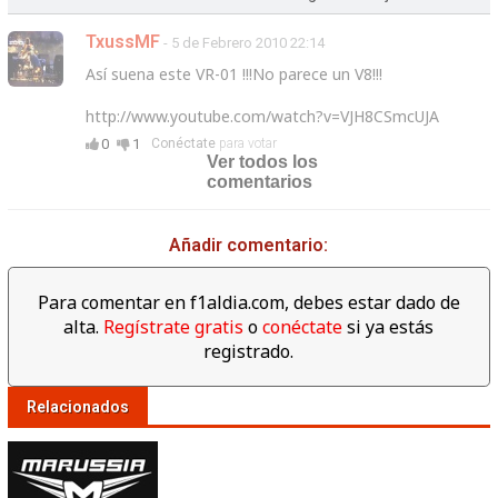
TxussMF
- 5 de Febrero 2010 22:14
Así suena este VR-01 !!!No parece un V8!!!
http://www.youtube.com/watch?v=VJH8CSmcUJA
0
1
Conéctate
para votar
Ver todos los
comentarios
Añadir comentario:
Para comentar en f1aldia.com, debes estar dado de
alta.
Regístrate gratis
o
conéctate
si ya estás
registrado.
Relacionados