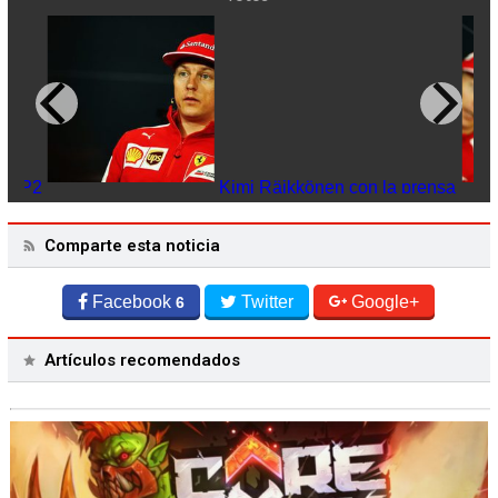
s FP2
Kimi Räikkönen con la prensa
Valtt
vuelt
Comparte esta noticia
pren
Facebook
Twitter
Google+
6
Artículos recomendados