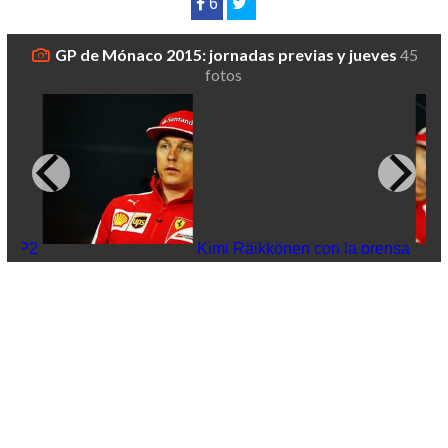
6
GP de Mónaco 2015: jornadas previas y jueves
45
fotos
s FP2
Kimi Räikkönen con la prensa
Valtt
vuelt
pren