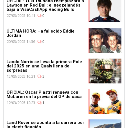
OFICIAL: Yuki Tsunoda reemplazará a
Lawson en Red Bull; el neozelandés
baja a VisaCashApp Racing Bulls
27/03/2025 10:41
0
ÚLTIMA HORA: Ha fallecido Eddie
Jordan
20/03/2025 14:36
0
Lando Norris se lleva la primera Pole
del 2025 en una Qualy llena de
sorpresas
15/03/2025 16:21
2
OFICIAL: Oscar Piastri renueva con
McLaren en la previa del GP de casa
12/03/2025 12:23
1
Land Rover se apunta a la carrera por
la electrificación