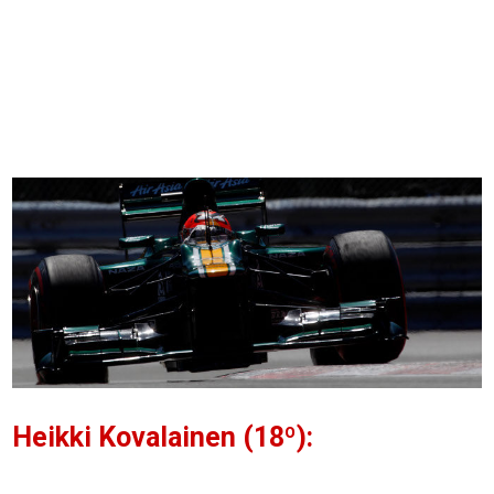
Heikki Kovalainen (18º):