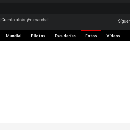
| Cuenta atrás:
¡En marcha!
Sígue
Mundial
Pilotos
Escuderías
Fotos
Vídeos