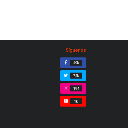
Síguenos
49k
75k
194
1k