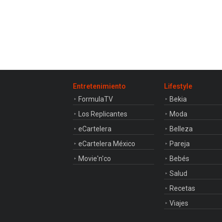
Entretenimiento
Lifestyle
FormulaTV
Bekia
Los Replicantes
Moda
eCartelera
Belleza
eCartelera México
Pareja
Movie'n'co
Bebés
Salud
Recetas
Viajes