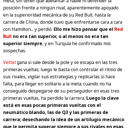
meta, sin tener que adelantar a nadie ni defender la
posición frente a ningún rival, aparentemente apoyado
en la superioridad mecánica de su Red Bull, hasta la
carrera de China, donde tuvo que enfrentarse cara a cara
con Hamilton... y perdió.
Ello me hizo pensar que el
Red
Bull
no era tan superior, o al menos no era tan
superior siempre
, y en Turquía he confirmado mis
sospechas.
Vettel
gana si sale desde la pole y se escapa en las tres
primeras vueltas; luego le basta con controlar el ritmo de
sus rivales, vigilar sus estrategias y replicarlas si hace
falta, para llegar en solitario a la meta; cuando no ha
conseguido despegarse de su perseguidor en esas tres
primeras vueltas, ha perdido la carrera.
Luego la clave
está en esas pocas primeras vueltas con el
neumático blando, las de Q3 y las primeras de
carrera; desechando la idea de un artilugio mecánico
que le permita superar siempre a sus rivales en esas