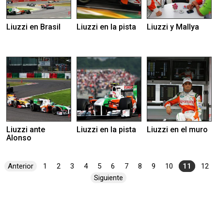
Liuzzi en Brasil
Liuzzi en la pista
Liuzzi y Mallya
Liuzzi ante
Liuzzi en la pista
Liuzzi en el muro
Alonso
Anterior
1
2
3
4
5
6
7
8
9
10
11
12
Siguiente