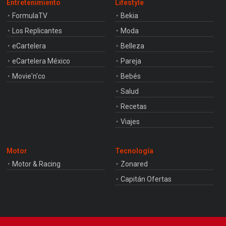
Entretenimiento
Lifestyle
FormulaTV
Bekia
Los Replicantes
Moda
eCartelera
Belleza
eCartelera México
Pareja
Movie'n'co
Bebés
Salud
Recetas
Viajes
Motor
Tecnología
Motor & Racing
Zonared
Capitán Ofertas