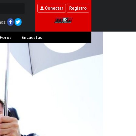
Conectar
Registro
nos:
Foros
Encuestas