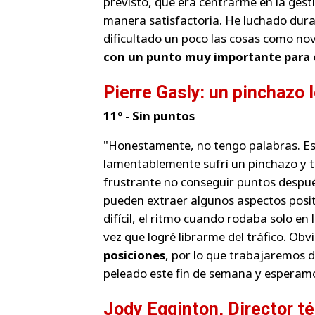
previsto, que era centrarme en la gest
manera satisfactoria. He luchado dura
dificultado un poco las cosas como no
con un punto muy importante para 
Pierre Gasly: un pinchazo 
11º - Sin puntos
"Honestamente, no tengo palabras. Est
lamentablemente sufrí un pinchazo y tu
frustrante no conseguir puntos despué
pueden extraer algunos aspectos posit
difícil, el ritmo cuando rodaba solo en
vez que logré librarme del tráfico. Ob
posiciones
, por lo que trabajaremos 
peleado este fin de semana y esperamo
Jody Egginton, Director té