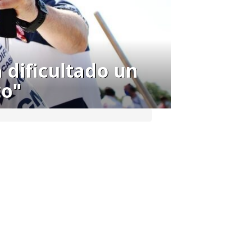
 dificultado un
to"