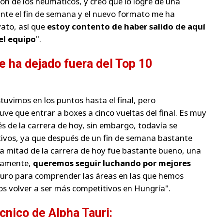
ión de los neumáticos, y creo que lo logré de una
nte el fin de semana y el nuevo formato me ha
vato, así que
estoy contento de haber salido de aquí
el equipo
".
le ha dejado fuera del Top 10
uvimos en los puntos hasta el final, pero
ve que entrar a boxes a cinco vueltas del final. Es muy
s de la carrera de hoy, sin embargo, todavía se
ivos, ya que después de un fin de semana bastante
 la mitad de la carrera de hoy fue bastante bueno, una
viamente,
queremos seguir luchando por mejores
duro para comprender las áreas en las que hemos
s volver a ser más competitivos en Hungría".
cnico de Alpha Tauri: