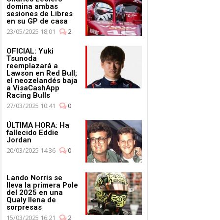
domina ambas
sesiones de Libres
en su GP de casa
23/05/2025 18:01
2
OFICIAL: Yuki
Tsunoda
reemplazará a
Lawson en Red Bull;
el neozelandés baja
a VisaCashApp
Racing Bulls
27/03/2025 10:41
0
ÚLTIMA HORA: Ha
fallecido Eddie
Jordan
20/03/2025 14:36
0
Lando Norris se
lleva la primera Pole
del 2025 en una
Qualy llena de
sorpresas
15/03/2025 16:21
2