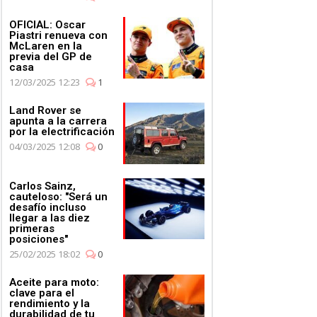
OFICIAL: Oscar
Piastri renueva con
McLaren en la
previa del GP de
casa
12/03/2025 12:23
1
Land Rover se
apunta a la carrera
por la electrificación
04/03/2025 12:08
0
Carlos Sainz,
cauteloso: "Será un
desafío incluso
llegar a las diez
primeras
posiciones"
25/02/2025 18:02
0
Aceite para moto:
clave para el
rendimiento y la
durabilidad de tu