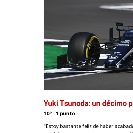
Yuki Tsunoda: un décimo 
10º - 1 punto
"Estoy bastante feliz de haber acabado