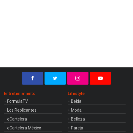
Entretenimiento
Lifestyle
FormulaTV
Bekia
Los Replicantes
Moda
eCartelera
Belleza
eCartelera México
Pareja