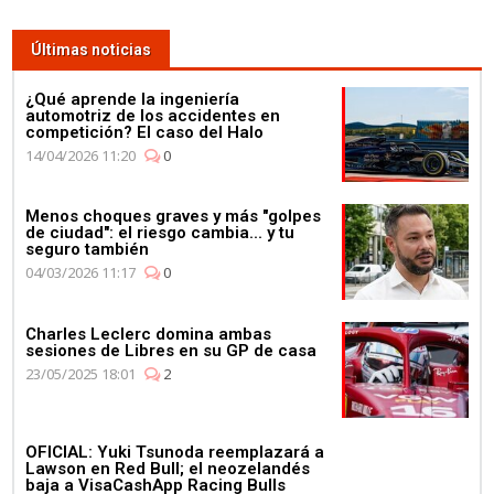
Últimas noticias
¿Qué aprende la ingeniería
automotriz de los accidentes en
competición? El caso del Halo
14/04/2026 11:20
0
Menos choques graves y más "golpes
de ciudad": el riesgo cambia... y tu
seguro también
04/03/2026 11:17
0
Charles Leclerc domina ambas
sesiones de Libres en su GP de casa
23/05/2025 18:01
2
OFICIAL: Yuki Tsunoda reemplazará a
Lawson en Red Bull; el neozelandés
baja a VisaCashApp Racing Bulls