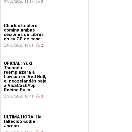
04/03/2026 11:17
0
Charles Leclerc
domina ambas
sesiones de Libres
en su GP de casa
23/05/2025 18:01
2
OFICIAL: Yuki
Tsunoda
reemplazará a
Lawson en Red Bull;
el neozelandés baja
a VisaCashApp
Racing Bulls
27/03/2025 10:41
0
ÚLTIMA HORA: Ha
fallecido Eddie
Jordan
20/03/2025 14:36
0