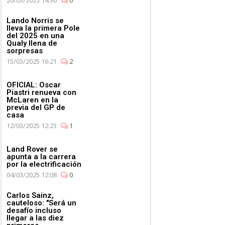
Lando Norris se
lleva la primera Pole
del 2025 en una
Qualy llena de
sorpresas
15/03/2025 16:21
2
OFICIAL: Oscar
Piastri renueva con
McLaren en la
previa del GP de
casa
12/03/2025 12:23
1
Land Rover se
apunta a la carrera
por la electrificación
04/03/2025 12:08
0
Carlos Sainz,
cauteloso: "Será un
desafío incluso
llegar a las diez