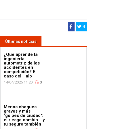
4
Últimas noticias
¿Qué aprende la
ingeniería
automotriz de los
accidentes en
competición? El
caso del Halo
14/04/2026 11:20
0
Menos choques
graves y más
"golpes de ciudad":
el riesgo cambia... y
tu seguro también