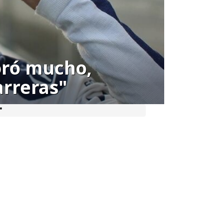
oró mucho,
arreras"
"