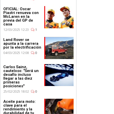
OFICIAL: Oscar
Piastri renueva con
McLaren en la
previa del GP de
casa
12/03/2025 12:23
1
Land Rover se
apunta a la carrera
por la electrificación
04/03/2025 12:08
0
Carlos Sainz,
cauteloso: "Será un
desafío incluso
llegar a las diez
primeras
posiciones"
25/02/2025 18:02
0
Aceite para moto:
clave para el
rendimiento y la
durabilidad de tu