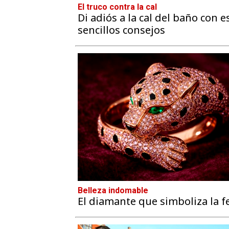
El truco contra la cal
Di adiós a la cal del baño con e
sencillos consejos
Belleza indomable
El diamante que simboliza la