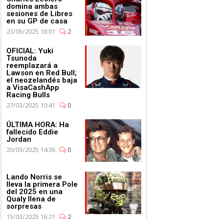
domina ambas
sesiones de Libres
en su GP de casa
23/05/2025 18:01
2
OFICIAL: Yuki
Tsunoda
reemplazará a
Lawson en Red Bull;
el neozelandés baja
a VisaCashApp
Racing Bulls
27/03/2025 10:41
0
ÚLTIMA HORA: Ha
fallecido Eddie
Jordan
20/03/2025 14:36
0
Lando Norris se
lleva la primera Pole
del 2025 en una
Qualy llena de
sorpresas
15/03/2025 16:21
2