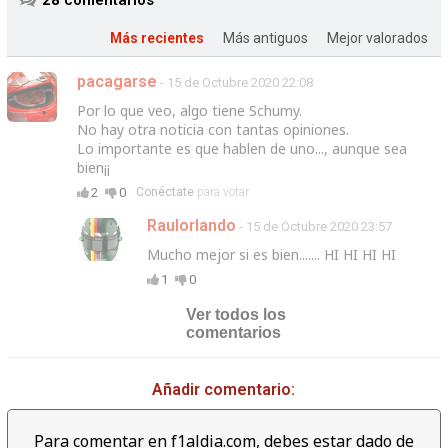
Más recientes
Más antiguos
Mejor valorados
pacagarse
- 15 de Octubre 2020 22:08
Por lo que veo, algo tiene Schumy.
No hay otra noticia con tantas opiniones.
Lo importante es que hablen de uno..., aunque sea
bien¡¡
2
0
Conéctate
para votar
Raulorlando
- 15 de Octubre 2020 23:57
Mucho mejor si es bien....... HI HI HI HI
1
0
Ver todos los
comentarios
Añadir comentario:
Para comentar en f1aldia.com, debes estar dado de