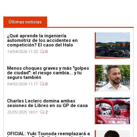
Últimas noticias
¿Qué aprende la ingeniería
automotriz de los accidentes en
competición? El caso del Halo
14/04/2026 11:20
0
Menos choques graves y más "golpes
de ciudad": el riesgo cambia... y tu
seguro también
04/03/2026 11:17
0
Charles Leclerc domina ambas
sesiones de Libres en su GP de casa
23/05/2025 18:01
2
OFICIAL: Yuki Tsunoda reemplazará a