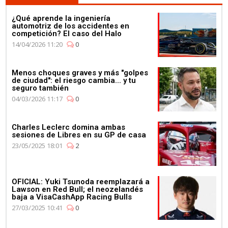
¿Qué aprende la ingeniería
automotriz de los accidentes en
competición? El caso del Halo
14/04/2026 11:20
0
Menos choques graves y más "golpes
de ciudad": el riesgo cambia... y tu
seguro también
04/03/2026 11:17
0
Charles Leclerc domina ambas
sesiones de Libres en su GP de casa
23/05/2025 18:01
2
OFICIAL: Yuki Tsunoda reemplazará a
Lawson en Red Bull; el neozelandés
baja a VisaCashApp Racing Bulls
27/03/2025 10:41
0