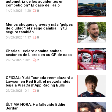
automotriz de los accidentes en
competición? El caso del Halo
14/04/2026 11:20
0
Menos choques graves y más "golpes
de ciudad": el riesgo cambia... y tu
seguro también
04/03/2026 11:17
0
Charles Leclerc domina ambas
sesiones de Libres en su GP de casa
23/05/2025 18:01
2
OFICIAL: Yuki Tsunoda reemplazará a
Lawson en Red Bull; el neozelandés
baja a VisaCashApp Racing Bulls
27/03/2025 10:41
0
ÚLTIMA HORA: Ha fallecido Eddie
Jordan