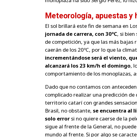
monoplaza ha sido Sergio Pérez; lo hizo 
Meteorología, apuestas y 
El sol brillará este fin de semana en Los
jornada de carrera, con 30ºC
, si bie
de competición, ya que las más bajas r
caerán de los 20ºC, por lo que la clima
incrementándose será el viento, qu
alcanzará los 23 km/h el domingo
, 
comportamiento de los monoplazas, así
Dado que no contamos con antecedentes
complicado realizar una predicción de 
territorio catarí con grandes sensacio
Brasil, no obstante,
se encuentra al 
solo error
si no quiere caerse de la pe
sigue al frente de la General, no pued
mundo al frente. Si por algo se caract