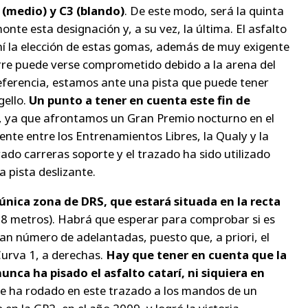
 (medio) y C3 (blando)
. De este modo, será la quinta
nte esta designación y, a su vez, la última. El asfalto
hí la elección de estas gomas, además de muy exigente
rre puede verse comprometido debido a la arena del
eferencia, estamos ante una pista que puede tener
gello.
Un punto a tener en cuenta este fin de
, ya que afrontamos un Gran Premio nocturno en el
nte entre los Entrenamientos Libres, la Qualy y la
ado carreras soporte y el trazado ha sido utilizado
 pista deslizante.
 única zona de DRS, que estará situada en la recta
68 metros). Habrá que esperar para comprobar si es
an número de adelantadas, puesto que, a priori, el
urva 1, a derechas.
Hay que tener en cuenta que la
nca ha pisado el asfalto catarí, ni siquiera en
que ha rodado en este trazado a los mandos de un