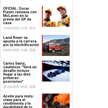
OFICIAL: Oscar
Piastri renueva con
McLaren en la
previa del GP de
casa
12/03/2025 12:23
1
Land Rover se
apunta a la carrera
por la electrificación
04/03/2025 12:08
0
Carlos Sainz,
cauteloso: "Será un
desafío incluso
llegar a las diez
primeras
posiciones"
25/02/2025 18:02
0
Aceite para moto:
clave para el
rendimiento y la
durabilidad de tu