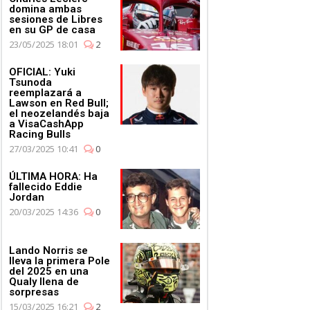
domina ambas
sesiones de Libres
en su GP de casa
23/05/2025 18:01
2
OFICIAL: Yuki
Tsunoda
reemplazará a
Lawson en Red Bull;
el neozelandés baja
a VisaCashApp
Racing Bulls
27/03/2025 10:41
0
ÚLTIMA HORA: Ha
fallecido Eddie
Jordan
20/03/2025 14:36
0
Lando Norris se
lleva la primera Pole
del 2025 en una
Qualy llena de
sorpresas
15/03/2025 16:21
2