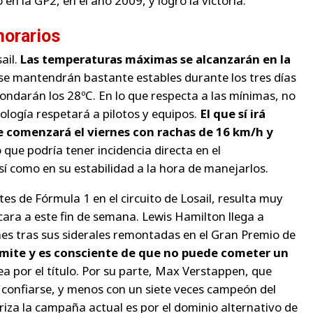
en la GP2, en el año 2009, y logró la victoria.
horarios
ail.
Las temperaturas máximas se alcanzarán en la
n se mantendrán bastante estables durante los tres días
ondarán los 28ºC. En lo que respecta a las mínimas, no
tología respetará a pilotos y equipos.
El que sí irá
e comenzará el viernes con rachas de 16 km/h y
lo que podría tener incidencia directa en el
 como en su estabilidad a la hora de manejarlos.
 de Fórmula 1 en el circuito de Losail, resulta muy
cara a este fin de semana. Lewis Hamilton llega a
nes tras sus siderales remontadas en el Gran Premio de
límite y es consciente de que no puede cometer un
lea por el título. Por su parte, Max Verstappen, que
e confiarse, y menos con un siete veces campeón del
eriza la campaña actual es por el dominio alternativo de