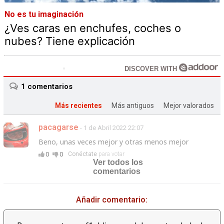
No es tu imaginación
¿Ves caras en enchufes, coches o
nubes? Tiene explicación
DISCOVER WITH
1
comentarios
Más recientes
Más antiguos
Mejor valorados
pacagarse
- 1 de Abril 2022 22:07
Beno, unas veces mejor y otras menos mejor
0
0
Conéctate
para votar
Ver todos los
comentarios
Añadir comentario: