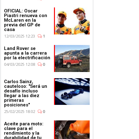
OFICIAL: Oscar
Piastri renueva con
McLaren en la
previa del GP de
casa
12/03/2025 12:23
1
Land Rover se
apunta a la carrera
por la electrificación
04/03/2025 12:08
0
Carlos Sainz,
cauteloso: "Será un
desafío incluso
llegar a las diez
primeras
posiciones"
25/02/2025 18:02
0
Aceite para moto:
clave para el
rendimiento y la
durabilidad de tu