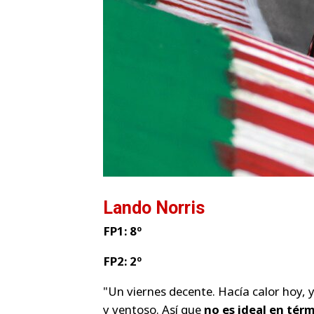
Lando Norris
FP1: 8º
FP2: 2º
"Un viernes decente. Hacía calor hoy,
y ventoso. Así que
no es ideal en tér