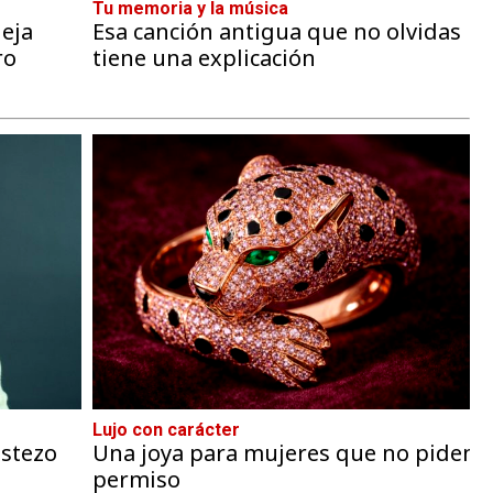
Tu memoria y la música
eja
Esa canción antigua que no olvidas
ro
tiene una explicación
Lujo con carácter
ostezo
Una joya para mujeres que no piden
permiso