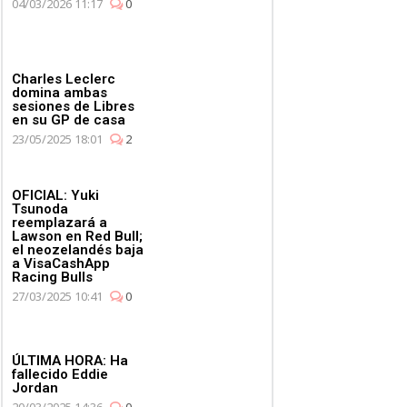
04/03/2026 11:17
0
Charles Leclerc
domina ambas
sesiones de Libres
en su GP de casa
23/05/2025 18:01
2
OFICIAL: Yuki
Tsunoda
reemplazará a
Lawson en Red Bull;
el neozelandés baja
a VisaCashApp
Racing Bulls
27/03/2025 10:41
0
ÚLTIMA HORA: Ha
fallecido Eddie
Jordan
20/03/2025 14:36
0