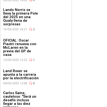
Lando Norris se
lleva la primera Pole
del 2025 en una
Qualy llena de
sorpresas
15/03/2025 16:21
2
OFICIAL: Oscar
Piastri renueva con
McLaren en la
previa del GP de
casa
12/03/2025 12:23
1
Land Rover se
apunta a la carrera
por la electrificación
04/03/2025 12:08
0
Carlos Sainz,
cauteloso: "Será un
desafío incluso
llegar a las diez