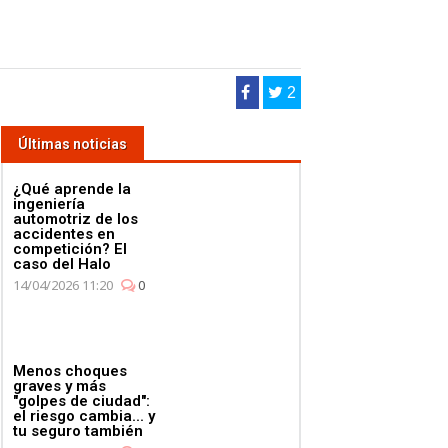
2
Últimas noticias
¿Qué aprende la
ingeniería
automotriz de los
accidentes en
competición? El
caso del Halo
14/04/2026 11:20
0
Menos choques
graves y más
"golpes de ciudad":
el riesgo cambia... y
tu seguro también