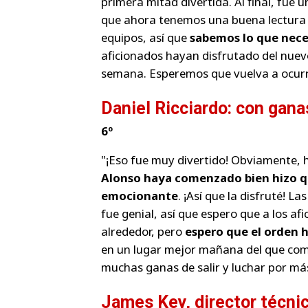
primera mitad divertida. Al final, fue u
que ahora tenemos una buena lectura
equipos, así que
sabemos lo que nece
aficionados hayan disfrutado del nuev
semana. Esperemos que vuelva a ocur
Daniel Ricciardo: con gan
6º
"¡Eso fue muy divertido! Obviamente,
Alonso haya comenzado bien hizo q
emocionante
. ¡Así que la disfruté! L
fue genial, así que espero que a los a
alrededor, pero
espero que el orden
en un lugar mejor mañana del que come
muchas ganas de salir y luchar por m
James Key, director técni