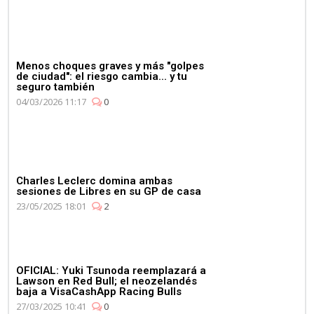
Menos choques graves y más "golpes
de ciudad": el riesgo cambia... y tu
seguro también
04/03/2026 11:17
0
Charles Leclerc domina ambas
sesiones de Libres en su GP de casa
23/05/2025 18:01
2
OFICIAL: Yuki Tsunoda reemplazará a
Lawson en Red Bull; el neozelandés
baja a VisaCashApp Racing Bulls
27/03/2025 10:41
0