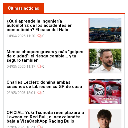
Últimas noticias
¿Qué aprende la ingeniería
automotriz de los accidentes en
competición? El caso del Halo
14/04/2026 11:20
0
Menos choques graves y más "golpes
de ciudad": el riesgo cambia... y tu
seguro también
04/03/2026 11:17
0
Charles Leclerc domina ambas
sesiones de Libres en su GP de casa
23/05/2025 18:01
2
OFICIAL: Yuki Tsunoda reemplazará a
Lawson en Red Bull; el neozelandés
baja a VisaCashApp Racing Bulls
27/03/2025 10:41
0