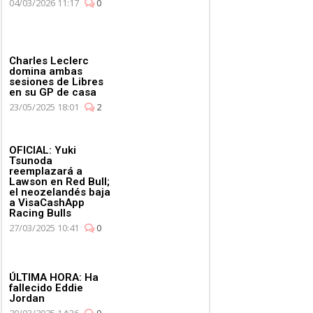
04/03/2026 11:17
0
Charles Leclerc
domina ambas
sesiones de Libres
en su GP de casa
23/05/2025 18:01
2
OFICIAL: Yuki
Tsunoda
reemplazará a
Lawson en Red Bull;
el neozelandés baja
a VisaCashApp
Racing Bulls
27/03/2025 10:41
0
ÚLTIMA HORA: Ha
fallecido Eddie
Jordan
20/03/2025 14:36
0