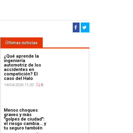
Últimas noticias
¿Qué aprende la
ingeniería
automotriz de los
accidentes en
competición? El
caso del Halo
14/04/2026 11:20
0
Menos choques
graves y más
"golpes de ciudad":
el riesgo cambia... y
tu seguro también