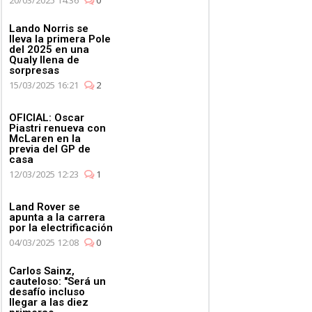
Lando Norris se
lleva la primera Pole
del 2025 en una
Qualy llena de
sorpresas
15/03/2025 16:21
2
OFICIAL: Oscar
Piastri renueva con
McLaren en la
previa del GP de
casa
12/03/2025 12:23
1
Land Rover se
apunta a la carrera
por la electrificación
04/03/2025 12:08
0
Carlos Sainz,
cauteloso: "Será un
desafío incluso
llegar a las diez