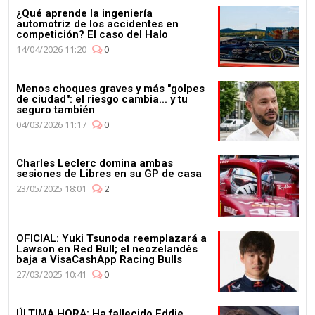
¿Qué aprende la ingeniería
automotriz de los accidentes en
competición? El caso del Halo
14/04/2026 11:20
0
Menos choques graves y más "golpes
de ciudad": el riesgo cambia... y tu
seguro también
04/03/2026 11:17
0
Charles Leclerc domina ambas
sesiones de Libres en su GP de casa
23/05/2025 18:01
2
OFICIAL: Yuki Tsunoda reemplazará a
Lawson en Red Bull; el neozelandés
baja a VisaCashApp Racing Bulls
27/03/2025 10:41
0
ÚLTIMA HORA: Ha fallecido Eddie