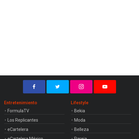
Entretenimiento
Lifestyle
FormulaTV
Bekia
Los Replicantes
Moda
eCartelera
Belleza
eCartelera México
Pareja