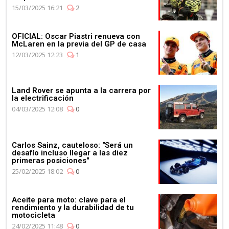
15/03/2025 16:21
2
OFICIAL: Oscar Piastri renueva con
McLaren en la previa del GP de casa
12/03/2025 12:23
1
Land Rover se apunta a la carrera por
la electrificación
04/03/2025 12:08
0
Carlos Sainz, cauteloso: "Será un
desafío incluso llegar a las diez
primeras posiciones"
25/02/2025 18:02
0
Aceite para moto: clave para el
rendimiento y la durabilidad de tu
motocicleta
24/02/2025 11:48
0