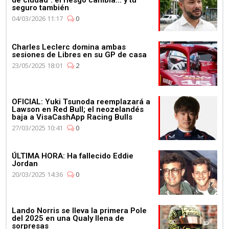
de ciudad": el riesgo cambia... y tu
seguro también
04/03/2026 11:17
0
Charles Leclerc domina ambas
sesiones de Libres en su GP de casa
23/05/2025 18:01
2
OFICIAL: Yuki Tsunoda reemplazará a
Lawson en Red Bull; el neozelandés
baja a VisaCashApp Racing Bulls
27/03/2025 10:41
0
ÚLTIMA HORA: Ha fallecido Eddie
Jordan
20/03/2025 14:36
0
Lando Norris se lleva la primera Pole
del 2025 en una Qualy llena de
sorpresas