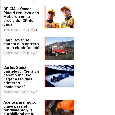
OFICIAL: Oscar
Piastri renueva con
McLaren en la
previa del GP de
casa
12/03/2025 12:23
1
Land Rover se
apunta a la carrera
por la electrificación
04/03/2025 12:08
0
Carlos Sainz,
cauteloso: "Será un
desafío incluso
llegar a las diez
primeras
posiciones"
25/02/2025 18:02
0
Aceite para moto:
clave para el
rendimiento y la
durabilidad de tu