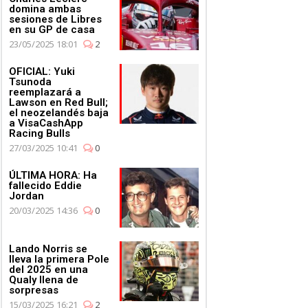
domina ambas
sesiones de Libres
en su GP de casa
23/05/2025 18:01
2
OFICIAL: Yuki
Tsunoda
reemplazará a
Lawson en Red Bull;
el neozelandés baja
a VisaCashApp
Racing Bulls
27/03/2025 10:41
0
ÚLTIMA HORA: Ha
fallecido Eddie
Jordan
20/03/2025 14:36
0
Lando Norris se
lleva la primera Pole
del 2025 en una
Qualy llena de
sorpresas
15/03/2025 16:21
2