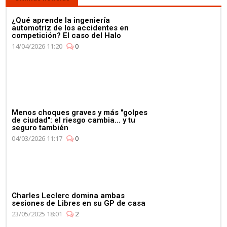
¿Qué aprende la ingeniería
automotriz de los accidentes en
competición? El caso del Halo
14/04/2026 11:20
0
Menos choques graves y más "golpes
de ciudad": el riesgo cambia... y tu
seguro también
04/03/2026 11:17
0
Charles Leclerc domina ambas
sesiones de Libres en su GP de casa
23/05/2025 18:01
2