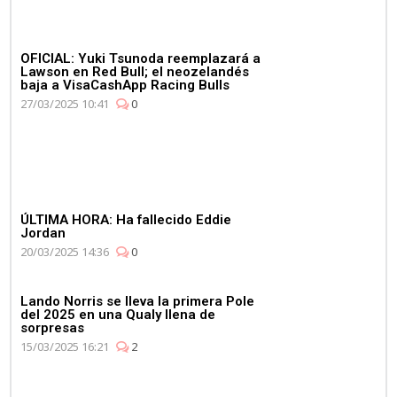
OFICIAL: Yuki Tsunoda reemplazará a
Lawson en Red Bull; el neozelandés
baja a VisaCashApp Racing Bulls
27/03/2025 10:41
0
ÚLTIMA HORA: Ha fallecido Eddie
Jordan
20/03/2025 14:36
0
Lando Norris se lleva la primera Pole
del 2025 en una Qualy llena de
sorpresas
15/03/2025 16:21
2