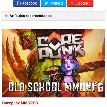
Facebook
Twitter
Google+
2
Artículos recomendados
Corepunk MMORPG