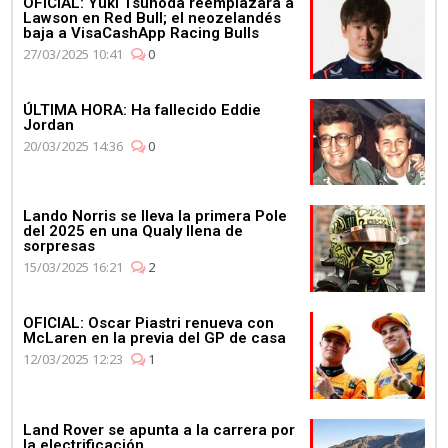
OFICIAL: Yuki Tsunoda reemplazará a
Lawson en Red Bull; el neozelandés
baja a VisaCashApp Racing Bulls
27/03/2025 10:41
0
ÚLTIMA HORA: Ha fallecido Eddie
Jordan
20/03/2025 14:36
0
Lando Norris se lleva la primera Pole
del 2025 en una Qualy llena de
sorpresas
15/03/2025 16:21
2
OFICIAL: Oscar Piastri renueva con
McLaren en la previa del GP de casa
12/03/2025 12:23
1
Land Rover se apunta a la carrera por
la electrificación