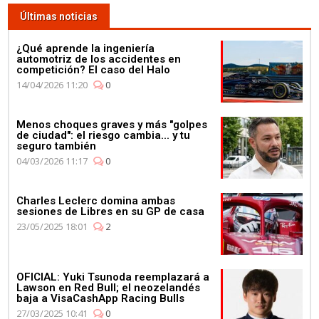
Últimas noticias
¿Qué aprende la ingeniería
automotriz de los accidentes en
competición? El caso del Halo
14/04/2026 11:20
0
Menos choques graves y más "golpes
de ciudad": el riesgo cambia... y tu
seguro también
04/03/2026 11:17
0
Charles Leclerc domina ambas
sesiones de Libres en su GP de casa
23/05/2025 18:01
2
OFICIAL: Yuki Tsunoda reemplazará a
Lawson en Red Bull; el neozelandés
baja a VisaCashApp Racing Bulls
27/03/2025 10:41
0