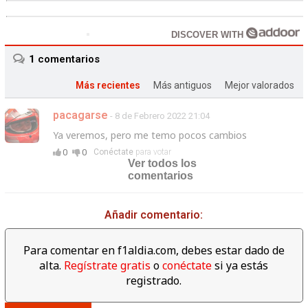
DISCOVER WITH
1
comentarios
Más recientes
Más antiguos
Mejor valorados
pacagarse
- 8 de Febrero 2022 21:04
Ya veremos, pero me temo pocos cambios
0
0
Conéctate
para votar
Ver todos los
comentarios
Añadir comentario:
Para comentar en f1aldia.com, debes estar dado de
alta.
Regístrate gratis
o
conéctate
si ya estás
registrado.