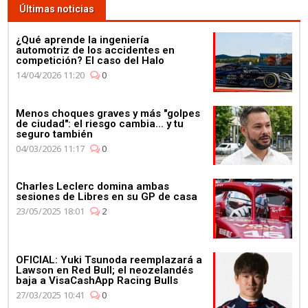
Últimas noticias
¿Qué aprende la ingeniería
automotriz de los accidentes en
competición? El caso del Halo
14/04/2026 11:20
0
Menos choques graves y más "golpes
de ciudad": el riesgo cambia... y tu
seguro también
04/03/2026 11:17
0
Charles Leclerc domina ambas
sesiones de Libres en su GP de casa
23/05/2025 18:01
2
OFICIAL: Yuki Tsunoda reemplazará a
Lawson en Red Bull; el neozelandés
baja a VisaCashApp Racing Bulls
27/03/2025 10:41
0