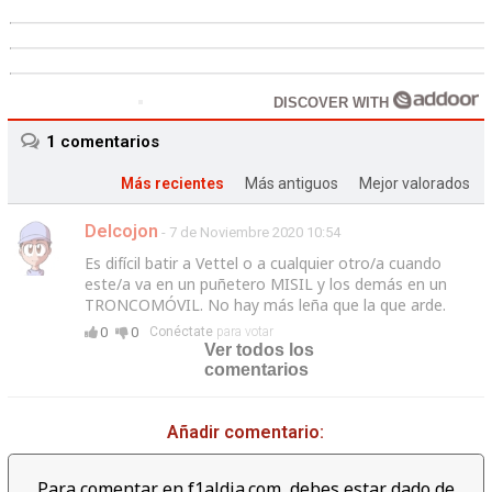
DISCOVER WITH
1
comentarios
Más recientes
Más antiguos
Mejor valorados
Delcojon
- 7 de Noviembre 2020 10:54
Es difícil batir a Vettel o a cualquier otro/a cuando
este/a va en un puñetero MISIL y los demás en un
TRONCOMÓVIL. No hay más leña que la que arde.
0
0
Conéctate
para votar
Ver todos los
comentarios
Añadir comentario:
Para comentar en f1aldia.com, debes estar dado de