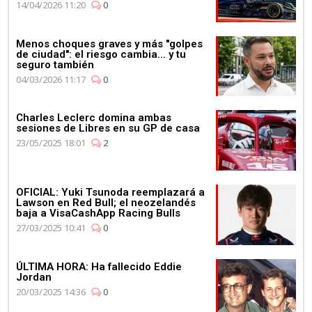
14/04/2026 11:20
0
Menos choques graves y más "golpes
de ciudad": el riesgo cambia... y tu
seguro también
04/03/2026 11:17
0
Charles Leclerc domina ambas
sesiones de Libres en su GP de casa
23/05/2025 18:01
2
OFICIAL: Yuki Tsunoda reemplazará a
Lawson en Red Bull; el neozelandés
baja a VisaCashApp Racing Bulls
27/03/2025 10:41
0
ÚLTIMA HORA: Ha fallecido Eddie
Jordan
20/03/2025 14:36
0