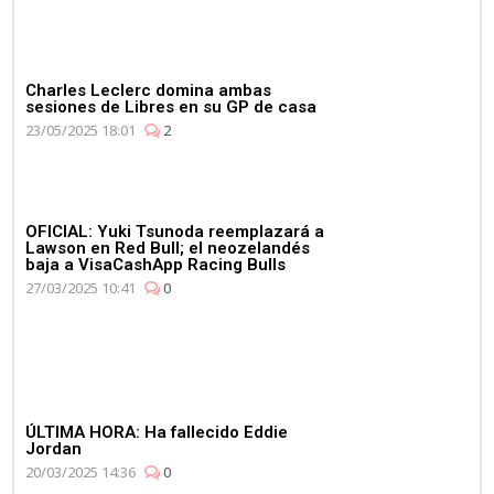
Charles Leclerc domina ambas
sesiones de Libres en su GP de casa
23/05/2025 18:01
2
OFICIAL: Yuki Tsunoda reemplazará a
Lawson en Red Bull; el neozelandés
baja a VisaCashApp Racing Bulls
27/03/2025 10:41
0
ÚLTIMA HORA: Ha fallecido Eddie
Jordan
20/03/2025 14:36
0