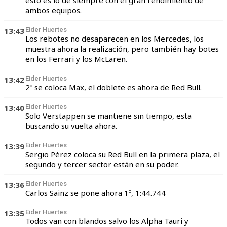
esto es lo de siempre con el gran rendimiento de
ambos equipos.
13:43
Eider Huertes
Los rebotes no desaparecen en los Mercedes, los
muestra ahora la realización, pero también hay botes
en los Ferrari y los McLaren.
13:42
Eider Huertes
2º se coloca Max, el doblete es ahora de Red Bull.
13:40
Eider Huertes
Solo Verstappen se mantiene sin tiempo, esta
buscando su vuelta ahora.
13:39
Eider Huertes
Sergio Pérez coloca su Red Bull en la primera plaza, el
segundo y tercer sector están en su poder.
13:36
Eider Huertes
Carlos Sainz se pone ahora 1º, 1:44.744
13:35
Eider Huertes
Todos van con blandos salvo los Alpha Tauri y