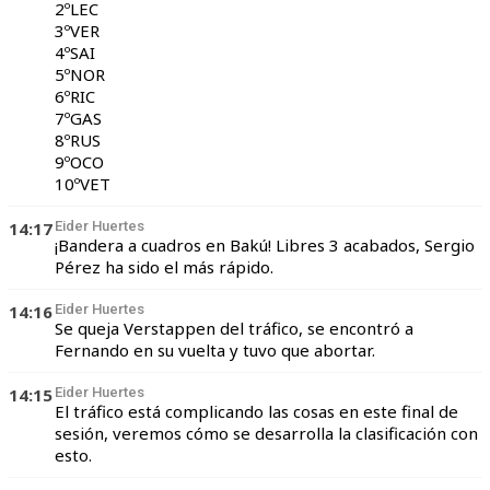
2ºLEC
3ºVER
4ºSAI
5ºNOR
6ºRIC
7ºGAS
8ºRUS
9ºOCO
10ºVET
14:17
Eider Huertes
¡Bandera a cuadros en Bakú! Libres 3 acabados, Sergio
Pérez ha sido el más rápido.
14:16
Eider Huertes
Se queja Verstappen del tráfico, se encontró a
Fernando en su vuelta y tuvo que abortar.
14:15
Eider Huertes
El tráfico está complicando las cosas en este final de
sesión, veremos cómo se desarrolla la clasificación con
esto.