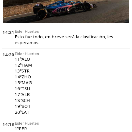
14:21
Eider Huertes
Esto fue todo, en breve será la clasificación, les
esperamos.
14:20
Eider Huertes
11ºALO
12ºHAM
13ºSTR
14ºZHO
15ºMAG
16ºTSU
17ºALB
18ºSCH
19ºBOT
20ºLAT
14:19
Eider Huertes
1ºPER