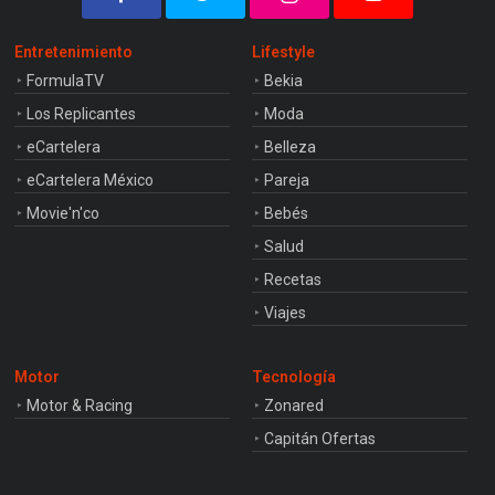
Entretenimiento
Lifestyle
FormulaTV
Bekia
Los Replicantes
Moda
eCartelera
Belleza
eCartelera México
Pareja
Movie'n'co
Bebés
Salud
Recetas
Viajes
Motor
Tecnología
Motor & Racing
Zonared
Capitán Ofertas